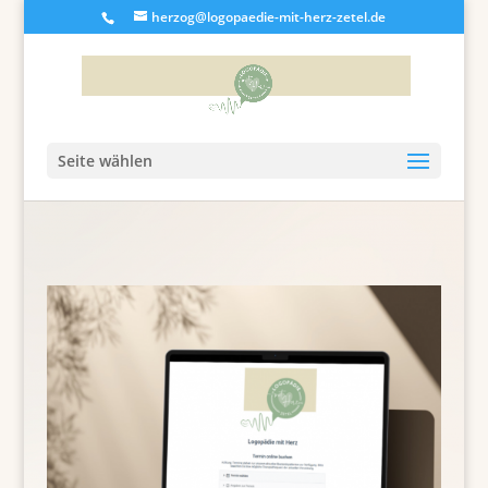
herzog@logopaedie-mit-herz-zetel.de
Seite wählen